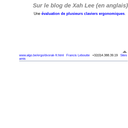
Sur le blog de Xah Lee (en anglais)
Une
évaluation de plusieurs claviers ergonomiques
.
www.algo.be/ergo/dvorak-fr.html
Francis Leboutte
+32(0)4.388.39.19
Sites
amis