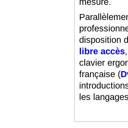
mesure.
Parallèlemen
professionn
disposition 
libre accès
clavier ergo
française (
D
introduction
les langage